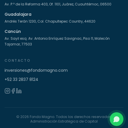
Av. P.º de la Reforma 403, Of. 1101, Juárez, Cuauhtémoc, 06500
Guadalajara
Andrés Terán 1230, Col. Chapultepec Country, 44620
Cancún
Av. Sayil esq. Av. Antonio Enríquez Savignac, Piso 11, Malecón
Tajamar, 77503
CONTACTO
inversiones@fondomagno.com
+52 33 2837 8124
©
2026
Fondo Magno. Todos los derechos reservados.
Administración Estratégica de Capital