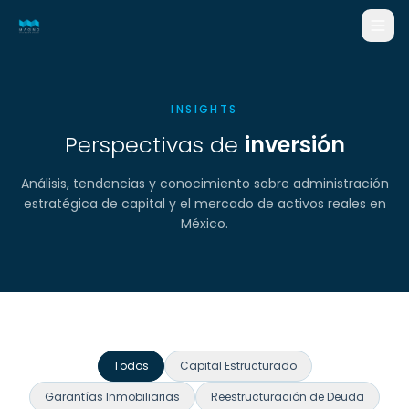
Nosotros
INSIGHTS
Gestión
Perspectivas de
inversión
Estrategias
Análisis, tendencias y conocimiento sobre administración
Estructura
estratégica de capital y el mercado de activos reales en
México.
Blog
Contacto
Solicitar información
Todos
Capital Estructurado
Garantías Inmobiliarias
Reestructuración de Deuda